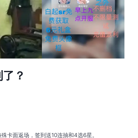
到了？
特殊卡面返场，签到送10连抽和4选6星。