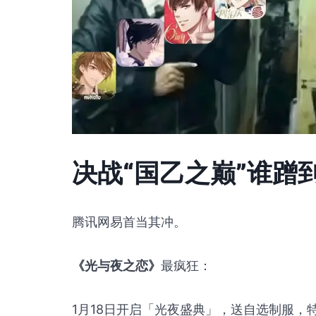
决战“国乙之巅”谁蹭
腾讯网易首当其冲。
《光与夜之恋》
最疯狂：
1月18日开启「光夜盛典」，送自选制服，