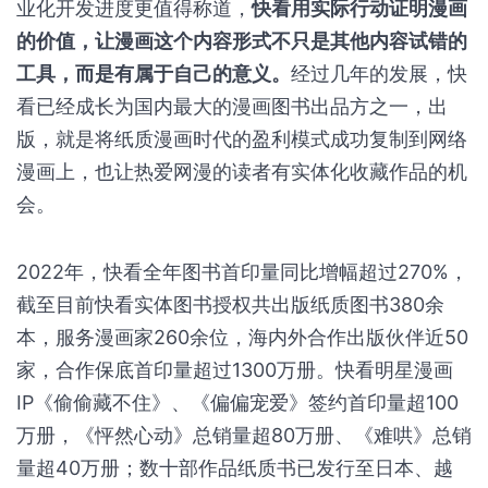
业化开发进度更值得称道，
快看用实际行动证明漫画
的价值，让漫画这个内容形式不只是其他内容试错的
工具，而是有属于自己的意义。
经过几年的发展，快
看已经成长为国内最大的漫画图书出品方之一，出
版，就是将纸质漫画时代的盈利模式成功复制到网络
漫画上，也让热爱网漫的读者有实体化收藏作品的机
会。
2022年，快看全年图书首印量同比增幅超过270%，
截至目前快看实体图书授权共出版纸质图书380余
本，服务漫画家260余位，海内外合作出版伙伴近50
家，合作保底首印量超过1300万册。快看明星漫画
IP《偷偷藏不住》、《偏偏宠爱》签约首印量超100
万册，《怦然心动》总销量超80万册、《难哄》总销
量超40万册；数十部作品纸质书已发行至日本、越