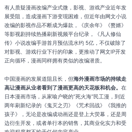
有人质疑漫画改编产业式微，影视、游戏产业近年发
展受阻，造成漫画下游变现困难，但近年由网文小说
改编的影视作品不断成为爆款，《庆余年》《赘婿》
等影视剧持续热播刷新视频平台纪录，《凡人修仙
传》小说改编手游首月预估流水约 5亿，不仅破除了
对影视、游戏行业下行的印象，更推动了网文IP开发
正向循环，漫画同样拥有类似的改编潜质。
中国漫画的发展道阻且长，但
海外漫画市场的持续走
高让漫画从业者看到了漫画更高的天花板和机会。
在
日本漫画市场，从家喻户晓的“死火海”民工漫，到近
两年刷新纪录的《鬼灭之刃》《咒术回战》《我推的
孩子》，无论是改编成动画还是登上大荧幕，还是周
边衍生开发，或者单行本的销售，其商业化实力和受
欢迎程度都不输于任何内容产业。