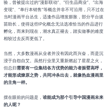
验，曾被提出过的“漫影联动”、“衍生品商业”、“出海
变现”、“单行本销售”等概念并非不可沿用，只不过在
当时漫画平台丛生，适逢作品增发膨胀，部分平台拔
苗助长，使得这些IP化概念无法选准恰当的作品进行
孵化，而来到现在，潮水真正褪去，踏实做事的难度
相较过去反而更低了。
当然，大多数漫画从业者并没有因此而兴奋，而是沉
浸于自怨自艾。虽然行业里又重新燃起了星星之火，
但总归
需要有一位集结各方优势的能力者振臂高呼，
才能形成燎原之势，共同冲杀出去，就像热血漫画里
的主角一样。
摆在眼前的问题是，
谁能成为那个引导中国漫画未来
的人呢？