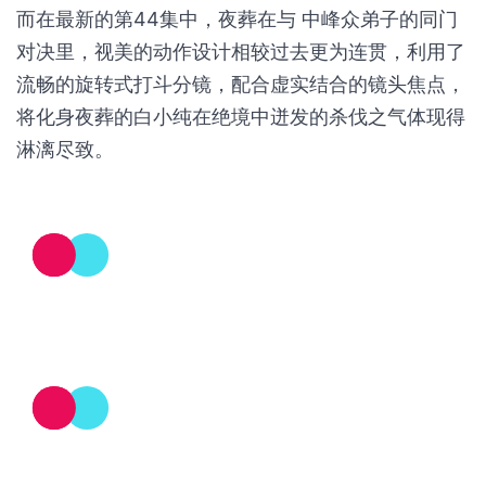
采用了多重光影效果，可以让观众不仅能感受到简单
纯粹的“经费在燃烧”，有心者更能察觉出不同宗门功
法之间的细微区别。
而在最新的第44集中，夜葬在与 中峰众弟子的同门
对决里，视美的动作设计相较过去更为连贯，利用了
流畅的旋转式打斗分镜，配合虚实结合的镜头焦点，
将化身夜葬的白小纯在绝境中迸发的杀伐之气体现得
淋漓尽致。