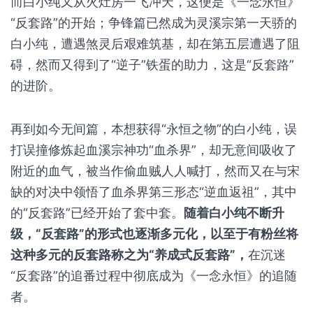
这种“反套路”随着白小纯的一路成长，也在慢慢升
级。荣耀篇白小纯点香求仙，本以为飞黄腾达的他，
却只是被启蒙导师李青候带入灵溪宗进入火灶房，然
而白小纯又从火灶房一飞冲天，这便是《一念永恒》
“反套路”的开始；争锋篇已然成为灵溪宗第一天骄的
白小纯，遭遇煞灵后艰难筑基，却在第五层遭遇了阻
碍，然而又得到了“逆子”铁蛋的助力，这是“反套路”
的进阶。
再到如今无间篇，本想获得“永恒之物”的白小纯，误
打误撞修炼起血溪宗神功“血杀界”，却无意间吸收了
附近的血气，被当作偷血贼人人喊打，然而又在与宋
缺的对决中领悟了血杀界第三形态“逆血返祖”，其中
的“反套路”已经开始了套中套。
随着白小纯不断升