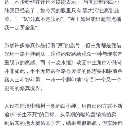
本周三更新的最新一集《一念永恒》，激燃的剧情使
得观众仿佛忘记了这部剧最初是以沙雕风开头的修仙
番，不少粉丝在评论区纷纷表示：“当初沙雕的白小
纯我已经忘了，如今我的眼里只有‘黑大污’在爽割韭
菜。”、“9.1分真不是吹的”、“爽！如果能出超前点播
我一定买全集”。
虽然许多修真作品打着“爽”的旗号，但主角都是凭借
光环一路开挂到底，这样的套路给观众一种与现实严
重脱节的爽感。而《一念永恒》动画中主角白小纯却
并非如此，平平无奇甚至略显废柴的他需要和眼前各
路人士斗智斗勇，一步一个脚印地“苟”到一个又一个
更高的修真境界。