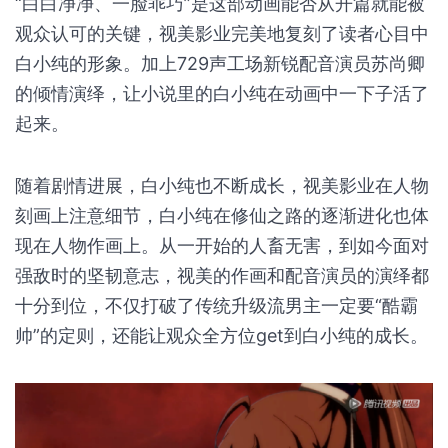
第1集中的白小纯
原著中男主角白小纯出场时尚处少年，还原原著中
“白白净净、一脸乖巧”是这部动画能否从开篇就能被
观众认可的关键，视美影业完美地复刻了读者心目中
白小纯的形象。加上729声工场新锐配音演员苏尚卿
的倾情演绎，让小说里的白小纯在动画中一下子活了
起来。
随着剧情进展，白小纯也不断成长，视美影业在人物
刻画上注意细节，白小纯在修仙之路的逐渐进化也体
现在人物作画上。从一开始的人畜无害，到如今面对
强敌时的坚韧意志，视美的作画和配音演员的演绎都
十分到位，不仅打破了传统升级流男主一定要“酷霸