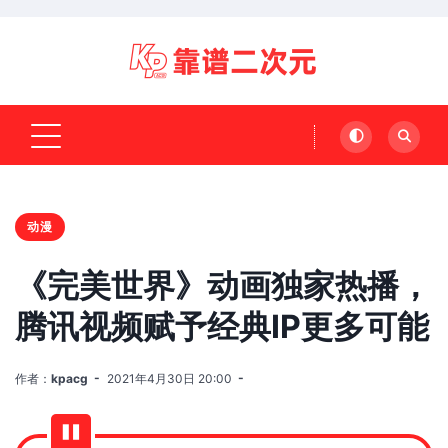
动漫
《完美世界》动画独家热播，
腾讯视频赋予经典IP更多可能
作者：
kpacg
2021年4月30日 20:00