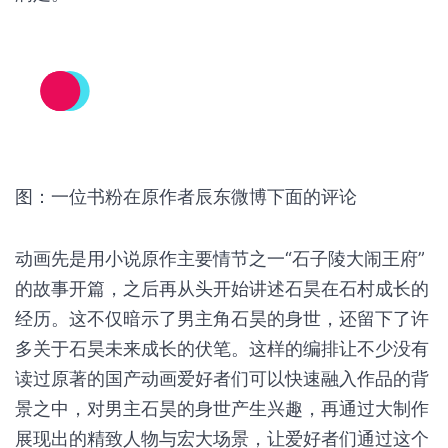
图：一位书粉在原作者辰东微博下面的评论
动画先是用小说原作主要情节之一“石子陵大闹王府”
的故事开篇，之后再从头开始讲述石昊在石村成长的
经历。这不仅暗示了男主角石昊的身世，还留下了许
多关于石昊未来成长的伏笔。这样的编排让不少没有
读过原著的国产动画爱好者们可以快速融入作品的背
景之中，对男主石昊的身世产生兴趣，再通过大制作
展现出的精致人物与宏大场景，让爱好者们通过这个
机会认识了《完美世界》小说，共看少年至尊崛起之