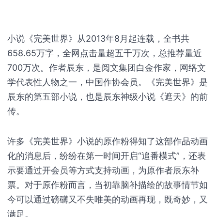
小说《完美世界》从2013年8月起连载，全书共
658.65万字，全网点击量超五千万次，总推荐量近
700万次。作者辰东，是阅文集团白金作家，网络文
学代表性人物之一，中国作协会员。《完美世界》是
辰东的第五部小说，也是辰东神级小说《遮天》的前
传。
许多《完美世界》小说的原作粉得知了这部作品动画
化的消息后，纷纷在第一时间开启“追番模式”，还表
示要通过开会员等方式支持动画，为原作者辰东补
票。对于原作粉而言，当初靠脑补描绘的故事情节如
今可以通过磅礴又不失唯美的动画再现，既奇妙，又
满足。