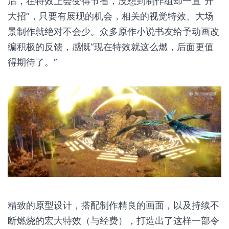
大招”，只要有展现的机会，相关的视觉特效、大场
景制作就绝对不会少。众多原作小说书友给予动画改
编积极的反馈，感慨“现在特效就这么燃，后面更值
得期待了。”
精致的原型设计，搭配制作精良的画面，以及持续不
断燃烧的宏大特效（与经费），打造出了这样一部令
人满意的国漫佳作。