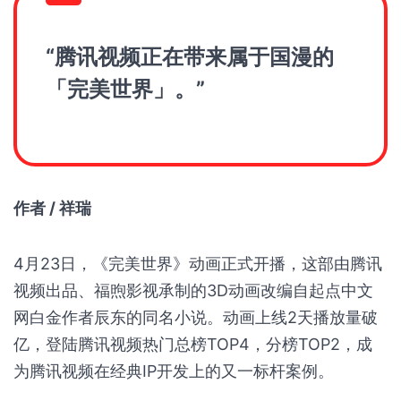
“腾讯视频正在带来属于国漫的
「完美世界」。”
作者 / 祥瑞
4月23日，《完美世界》动画正式开播，这部由腾讯
视频出品、福煦影视承制的3D动画改编自起点中文
网白金作者辰东的同名小说。动画上线2天播放量破
亿，登陆腾讯视频热门总榜TOP4，分榜TOP2，成
为腾讯视频在经典IP开发上的又一标杆案例。