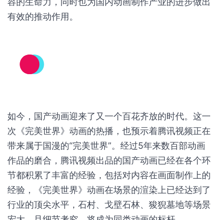
有效的推动作用。