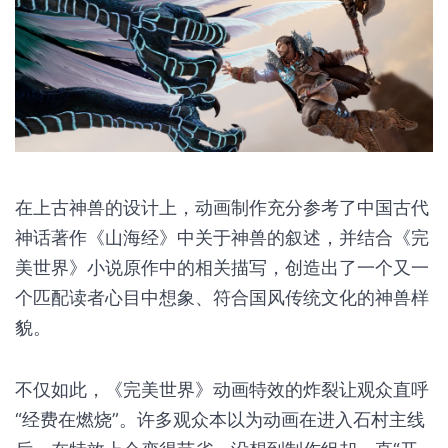
在上古神兽的设计上，动画制作充分参考了中国古代
神话著作《山海经》中关于神兽的叙述，并结合《完
美世界》小说原作中的相关描写，创造出了一个又一
个匹配读者心目中想象、符合国风传统文化的神兽样
貌。
不仅如此，《完美世界》动画特效的炸裂让观众直呼
“经费在燃烧”。许多观众本以为动画在进入石村主线
后，在特效上会变得节省，没想到制作组却一直“开