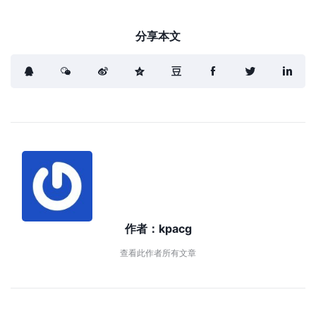
让新观众入坑无压力，详细介绍故事的背景和世界
观，还要让老书粉感受到每集动画的独特燃点。《完
美世界》动画中关于剧情合理的改动不仅让原作粉丝
称道，表示提前领略了作品中关键剧情的恢宏，也让
新粉丝通过调整的剧情感知到这部作品庞大的脉络与
世界观，快速建立了与角色之间的情感联结，在关键
剧情上避免了一些因观众不熟悉角色和情节删改造成
的突兀。