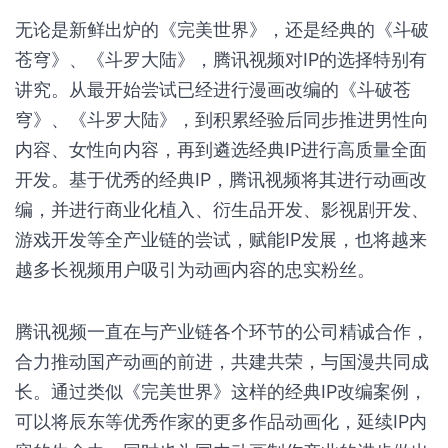
苍穹》、《斗罗大陆》，腾讯视频对IP的选择特别有
讲究。从最开始尝试已经进行漫画改编的《斗破苍
穹》、《斗罗大陆》，到积累经验后同步推进男性向
内容、女性向内容，再到遴选经典IP进行高质量全面
开发。基于优秀的经典IP，腾讯视频将其进行动画改
编，并进行商业化植入、衍生品开发、影视剧开发、
游戏开发等全产业链的尝试，赋能IP发展，也将越来
越多长视频用户吸引为动画内容的忠实粉丝。
腾讯视频一直在与产业链各个环节的公司精诚合作，
合力推动国产动画的前进，共建共荣，与国漫共同成
长。通过类似《完美世界》这样的经典IP改编案例，
可以将辰东等优秀作家的更多作品动画化，延续IP内
容的生命力，同时也为国内动画制作产业的进步做出