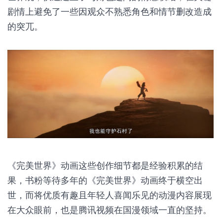
带来属于国漫的“完美世界”。经过5年来数百部动画
作品的磨合，腾讯视频出品的国产动画已经在各个环
节都积累了丰富的经验，包括对内容在画面制作上的
经验，《完美世界》动画在场景的渲染上已经达到了
行业的顶尖水平，石村、戈壁石林、狻猊墓地等场景
宏大，且细节考究，将成为同类动画的标杆。
另外，腾讯视频系动画的丰富经验同样提升了其对成
熟作品的改编能力，能把冗长的小说浓缩在每集20分
钟的动画中，每一分每一秒都要抓住重点。既要保证