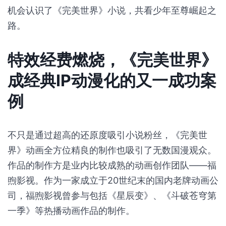
路。
特效经费燃烧，《完美世界》
成经典IP动漫化的又一成功案
例
不只是通过超高的还原度吸引小说粉丝，《完美世
界》动画全方位精良的制作也吸引了无数国漫观众。
作品的制作方是业内比较成熟的动画创作团队——福
煦影视。作为一家成立于20世纪末的国内老牌动画公
司，福煦影视曾参与包括《星辰变》、《斗破苍穹第
一季》等热播动画作品的制作。
本次加盟《完美世界》动画的主创阵容同样资深，监