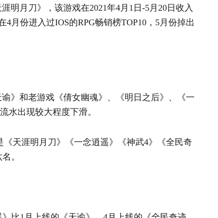
明月刀》，该游戏在2021年4月1日-5月20日收入
月份进入过IOS的RPG畅销榜TOP10，5月份掉出
《天谕》和老游戏《倩女幽魂》、《明日之后》、《一
的流水出现较大程度下滑。
G手游是《天涯明月刀》《一念逍遥》《神武4》《全民奇
六名。
遥》比1月上线的《天谕》、4月上线的《全民奇迹