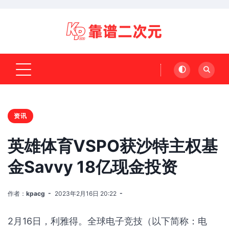
资讯
英雄体育VSPO获沙特主权基
金Savvy 18亿现金投资
作者：
kpacg
2023年2月16日 20:22
2月16日，利雅得。全球电子竞技（以下简称：电