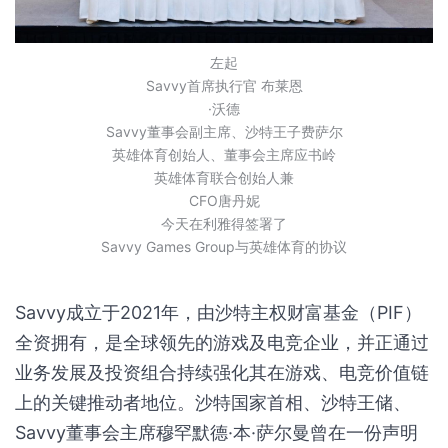
左起
Savvy首席执行官 布莱恩
·沃德
Savvy董事会副主席、沙特王子费萨尔
英雄体育创始人、董事会主席应书岭
英雄体育联合创始人兼
CFO唐丹妮
今天在利雅得签署了
Savvy Games Group与英雄体育的协议
Savvy成立于2021年，由沙特主权财富基金（PIF）
全资拥有，是全球领先的游戏及电竞企业，并正通过
业务发展及投资组合持续强化其在游戏、电竞价值链
上的关键推动者地位。沙特国家首相、沙特王储、
Savvy董事会主席穆罕默德·本·萨尔曼曾在一份声明