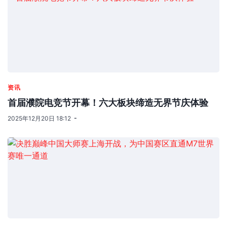
资讯
首届濮院电竞节开幕！六大板块缔造无界节庆体验
2025年12月20日 18:12