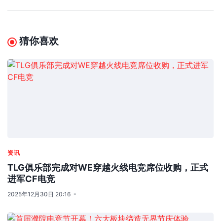
猜你喜欢
资讯
TLG俱乐部完成对WE穿越火线电竞席位收购，正式
进军CF电竞
2025年12月30日 20:16