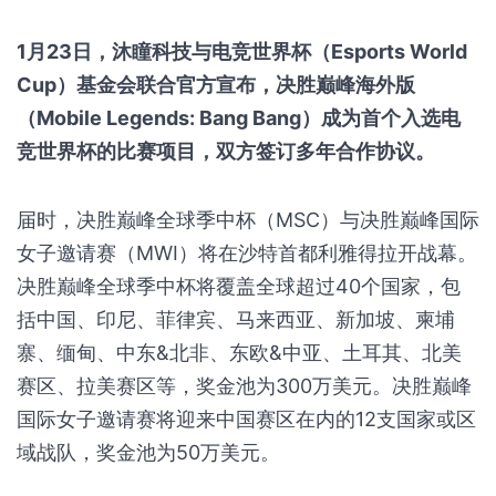
1月23日，沐瞳科技与电竞世界杯（Esports World
Cup）基金会联合官方宣布，决胜巅峰海外版
（Mobile Legends: Bang Bang）成为首个入选电
竞世界杯的比赛项目，双方签订多年合作协议。
届时，决胜巅峰全球季中杯（MSC）与决胜巅峰国际
女子邀请赛（MWI）将在沙特首都利雅得拉开战幕。
决胜巅峰全球季中杯将覆盖全球超过40个国家，包
括中国、印尼、菲律宾、马来西亚、新加坡、柬埔
寨、缅甸、中东&北非、东欧&中亚、土耳其、北美
赛区、拉美赛区等，奖金池为300万美元。决胜巅峰
国际女子邀请赛将迎来中国赛区在内的12支国家或区
域战队，奖金池为50万美元。