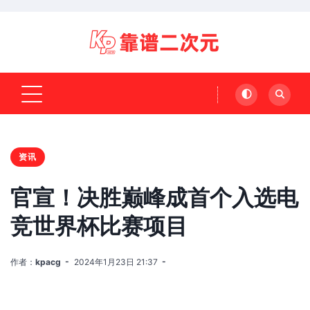
资讯
官宣！决胜巅峰成首个入选电
竞世界杯比赛项目
作者：
kpacg
2024年1月23日 21:37