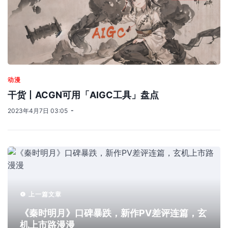
动漫
干货丨ACGN可用「AIGC工具」盘点
2023年4月7日 03:05
上一篇文章
《秦时明月》口碑暴跌，新作PV差评连篇，玄
机上市路漫漫