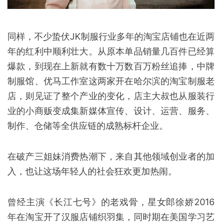
1997年出生的川妹子张静雯也是一个幸运的三坑创业
者，早在2016年，还在上大学的她就创立了淘宝汉
服店“兰若庭”。作为中文系在读生，又是学校汉服社
社长的张静雯尤其钟爱汉服文化，她花几百块买缝纫
机做汉服，花奖学金找师傅批量制作。第一批5款汉
服在淘宝上线就卖出了1000多件，第一年销售额就
过了100万，2020年她的淘宝店年销售额过亿，是淘
宝汉服行业的销量冠军。