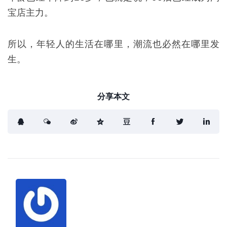
根据汉服资讯2019汉服产业报告数据，近六年来女