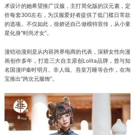
同样，不少蛰伏JK制服行业多年的淘宝店铺也在近两
年的红利中顺利壮大。从原本单品销量几百件已经算
爆款，到现在上新就有数十万数百万粉丝追捧，中牌
制服馆、优马工作室这两家开在哈尔滨的淘宝制服老
店，则见证了整个产业的变化，店主大叔也从服装行