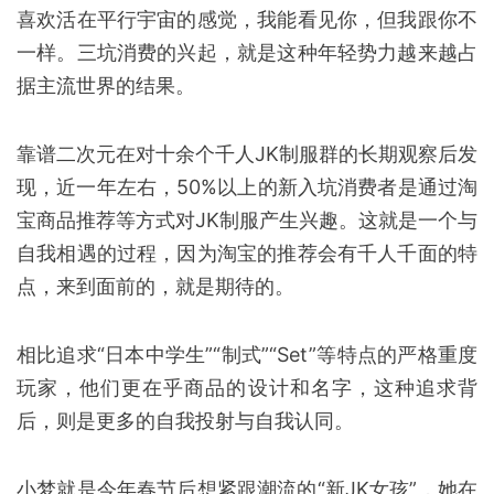
某种意义上，当代年轻人的自我是垂直的，他们就是
喜欢活在平行宇宙的感觉，我能看见你，但我跟你不
一样。三坑消费的兴起，就是这种年轻势力越来越占