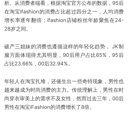
齿痛研究中心上线的第一款产品，是一件带兔耳朵的
原创设计服饰，在没有进行特意推广的情况下，算法
便将上新产品推送到目标受众面前，刚一上线就收获