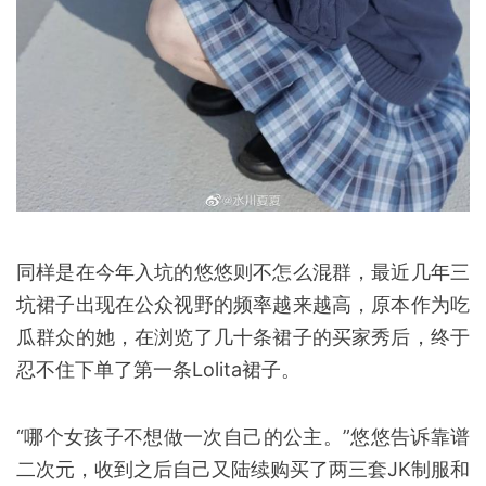
“梦浮生”、“深川梦”、“无梦寺”等等七八条涵义特别
的裙子。