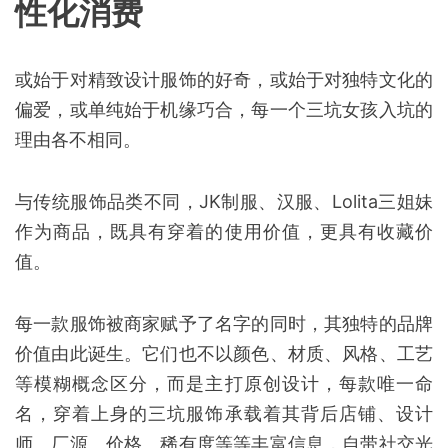
从最初的小众另类亚文化，到成为大众接受的年轻新
风尚，千万中国年轻人热追“破产三姐妹”，这个奇特
的现象到底是如何发生的？
“垂直自我”：当代年轻人的个
性化消费
或始于对精致设计服饰的好奇，或始于对独特文化的
偏爱，或单纯始于机缘巧合，每一个三坑女孩入坑的
理由各不相同。
与传统服饰品类不同，JK制服、汉服、Lolita三姐妹
作为商品，既具有穿着的使用价值，更具有收藏价
值。