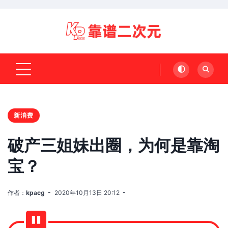
新消费
破产三姐妹出圈，为何是靠淘
宝？
作者：
kpacg
2020年10月13日 20:12