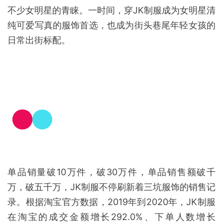
不少女明星的青睐。一时间，穿JK制服成为女明星清
纯可爱写真的服饰首选，也成为街头巷尾年轻女孩的
日常出街标配。