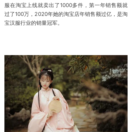
“闪闪甜心”、“棉花糖”等多款女鞋，不到一年店铺卖
出了六万多双鞋，销售额近千万。