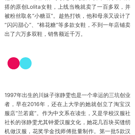
人，他的合伙人陶雯茜则是JK制服的资深爱好者，两
人一拍即合，希望开一家自己的JK制服网店售卖现
货，解决圈内多数裙子预售期3个月甚至半年的问
题。
相比日常感和实用性更强的JK制服，Lolita和汉服的
门槛更高，对细节设计更侧重。这一点26岁的施翩翩
深有体会，作为皮鞋厂的“厂二代”，在经历了家中传
统鞋厂的衰落后，他与父母沟通把全家几千块的积蓄
拿出来做启动资金开启了淘宝女鞋店。
2018年底，施翩翩母亲一个人花了一晚上在基础款
鞋子上加上蝴蝶结、小爱心等元素，设计出简单又百
搭的原创Lolita女鞋，上线当晚就卖了一百多双，并
被粉丝取名“小糖豆”。趁热打铁，他和母亲又设计了