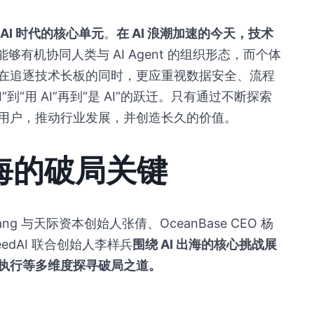
AI 时代的核心单元
。
在 AI 浪潮加速的今天，技术
够有机协同人类与 AI Agent 的组织形态，而个体
力。在追逐技术长板的同时，更应重视数据安全、流程
到“用 AI”再到“是 AI”的跃迁。只有通过不断探索
用户，推动行业发展，并创造长久的价值。
出海的破局关键
g 与天际资本创始人张倩、OceanBase CEO 杨
edAI 联合创始人李样兵
围绕 AI 出海的核心挑战展
执行等多维度探寻破局之道。