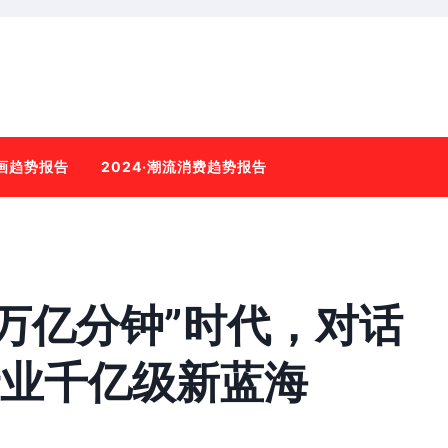
动画趋势报告
2024·潮流消费趋势报告
“万亿分钟”时代，对话
E 行业千亿级新蓝海