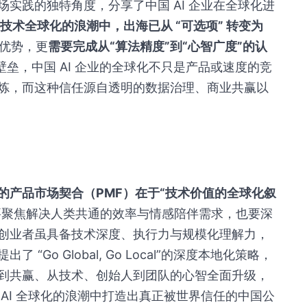
球化市场实践的独特角度，分享了中国 AI 企业在全球化进
AI 技术全球化的浪潮中，出海已从 “可选项” 转变为
术优势，更
需要完成从“算法精度”到“心智广度”的认
壁垒，中国 AI 企业的全球化不只是产品或速度的竞
炼，而这种信任源自透明的数据治理、商业共赢以
的产品市场契合（PMF）在于“技术价值的全球化叙
要聚焦解决人类共通的效率与情感陪伴需求，也要深
创业者虽具备技术深度、执行力与规模化理解力，
Go Global, Go Local”的深度本地化策略，
到共赢、从技术、创始人到团队的心智全面升级，
AI 全球化的浪潮中打造出真正被世界信任的中国公