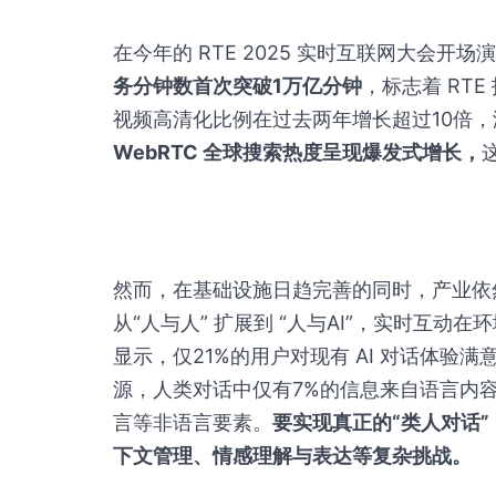
在今年的 RTE 2025 实时互联网大会开场
务分钟数首次突破1万亿分钟
，标志着 RT
视频高清化比例在过去两年增长超过10倍，海
WebRTC 全球搜索热度呈现爆发式增长，
然而，在基础设施日趋完善的同时，产业依然
从“人与人” 扩展到 “人与AI”，实时互
显示，仅21%的用户对现有 AI 对话体验
源，人类对话中仅有7%的信息来自语言内
言等非语言要素。
要实现真正的“类人对话
下文管理、情感理解与表达等复杂挑战。