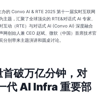
 Convo AI & RTE 2025 第十一届实时互联网
为主题，汇聚了全球顶尖的 RTE&对话式 AI 专家、
RTE）与对话式 AI (Convo AI) 深度融合
网创始人兼 CEO 赵斌、微软（中国）首席技术官
g 等嘉宾分别带来主题演讲和圆桌讨论。
务量首破万亿分钟，对
下一代
AI Infra 重要部