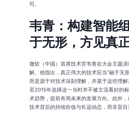
司。
韦青：构建智能
于无形，方见真
微软（中国）首席技术官韦青在大会主题演讲
解。他指出，真正伟大的技术应当“融于无
而是源于对技术深刻理解，并基于这些理解来满
至2015年选择这一当时并不被主流看好的
术趋势，提前布局未来的发展方向。此外，
技术背后的持续价值与长远动态，而非盲目