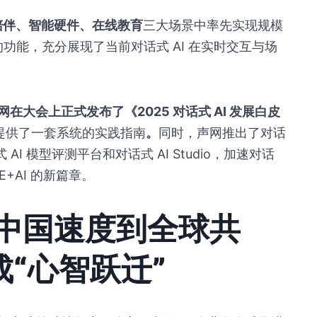
感陪伴、智能硬件、在线教育
三大场景中率先实现规模
的功能，充分展现了当前对话式 AI 在实时交互与场
网在大会上正式发布了《2025 对话式 AI 发展白皮
提供了一套系统的实践指南
。
同时，声网推出了对话
式 AI 模型评测平台和对话式 AI Studio，加速对话
E+AI 的新篇章。
：从中国速度到全球共
成“心智跃迁”