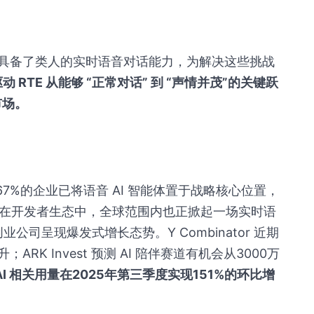
机具备了类人的实时语音对话能力，为解决这些挑战
动 RTE 从能够 “正常对话” 到 “声情并茂”的关键跃
市场。
研显示，67%的企业已将语音 AI 智能体置于战略核心位置，
。在开发者生态中，全球范围内也正掀起一场实时语
公司呈现爆发式增长态势。Y Combinator 近期
K Invest 预测 AI 陪伴赛道有机会从3000万
AI 相关用量在2025年第三季度实现151%的环比增