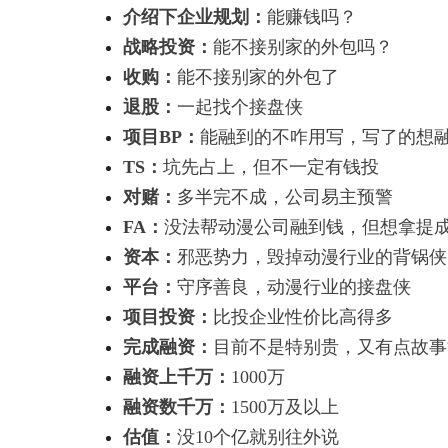
介绍下企业规划：
能赚钱吗？
战略投资：
能不接别家的外包吗？
收购：
能不接别家的外包了
退股：
一起找个接盘侠
项目BP：
能融到的不咋用写，写了的想
TS：
坑先占上，但不一定有钱投
对赌：
多半完不成，公司易主预警
FA：
没法帮动漫公司融到钱，但想拿提
资本：
邪恶势力，毁掉动漫行业的背锅侠
平台：
守序善良，动漫行业的接盘侠
项目投资：
比投企业性价比高得多
完成融资：
目前不是特别贵，又有点故事
融资上千万：
1000万
融资数千万：
1500万及以上
估值：
没10个亿就别往外说