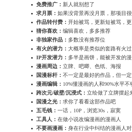
免费推广：
新人就别想了
求月票：
如果没背景再没月票，那项目很
作品转付费：
开始被骂，更新短被骂，更
猜你喜欢：
编辑喜欢，多多推荐
非独家作品：
多数没有推荐位
有火的潜力：
大概率是类似的套路有火过
IP开发潜力：
多半是画饼，能被开发的漫
漫画周边：
立牌、吧唧、色纸、海报
国漫标杆：
不一定是最好的作品，但一定
漫画编辑：
10%懂漫画的人和90%水平
跨次元/破壁/沉浸式：
立绘做了立牌摆起
国漫之光：
求你了看看这部作品吧
五毛钱：
一话，10P，浏览30s，寂寞
工具人：
在做小说改编漫画的漫画人
不要画漫画：
身在行业中纠结的漫画人对