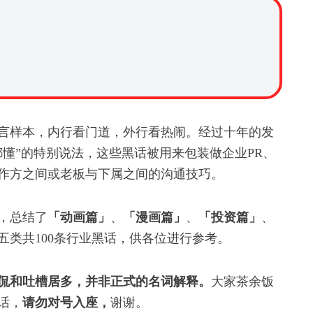
言样本，内行看门道，外行看热闹。经过十年的发
懂”的特别说法，这些黑话被用来包装做企业PR、
作方之间或老板与下属之间的沟通技巧。
，总结了
「动画篇」
、
「漫画篇」
、
「投资篇」
、
五类共100条行业黑话，供各位进行参考。
侃和吐槽居多，并非正式的名词解释。
大家茶余饭
话，
请勿对号入座，
谢谢。