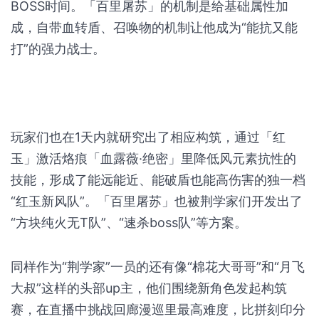
BOSS时间。「百里屠苏」的机制是给基础属性加
成，自带血转盾、召唤物的机制让他成为“能抗又能
打”的强力战士。
玩家们也在1天内就研究出了相应构筑，通过「红
玉」激活烙痕「血露薇·绝密」里降低风元素抗性的
技能，形成了能远能近、能破盾也能高伤害的独一档
“红玉新风队”。「百里屠苏」也被荆学家们开发出了
“方块纯火无T队”、“速杀boss队”等方案。
同样作为“荆学家”一员的还有像“棉花大哥哥”和“月飞
大叔”这样的头部up主，他们围绕新角色发起构筑
赛，在直播中挑战回廊漫巡里最高难度，比拼刻印分