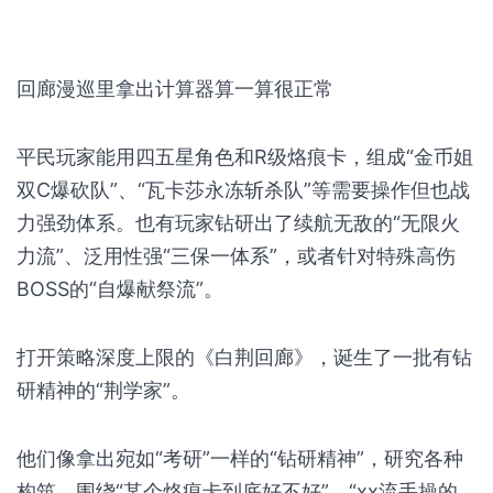
回廊漫巡里拿出计算器算一算很正常
平民玩家能用四五星角色和R级烙痕卡，组成“金币姐
双C爆砍队”、“瓦卡莎永冻斩杀队”等需要操作但也战
力强劲体系。也有玩家钻研出了续航无敌的“无限火
力流”、泛用性强“三保一体系”，或者针对特殊高伤
BOSS的“自爆献祭流”。
打开策略深度上限的《白荆回廊》，诞生了一批有钻
研精神的“荆学家”。
他们像拿出宛如“考研”一样的“钻研精神”，研究各种
构筑，围绕“某个烙痕卡到底好不好”，“xx流手操的